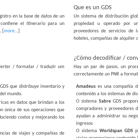
Que es un GDS
istro en la base de datos de un
Un sistema de distribución gl
ontiene el itinerario para un
propiedad u operado por un
 [
more...
]
proveedores de servicios de la
hoteles, compañías de alquiler d
¿Cómo decodificar / conv
erter / formatar / traduzir um
Hay un par de pasos, un proces
correctamente un PNR a formato
GDS que distribuye inventario y
Amadeus
es una compañía de 
l del mundo.
contenido a los sistemas de di
O sistema
Sabre
GDS proporci
icas en datos que brindan a los
compradores y proveedores de
ón única de sus operaciones que
ayudan a administrar su nego
duciendo costos y mejorando los
ingresos
O sistema
Worldspan GDS
pe
ncias de viajes y compañías de