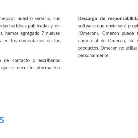
ejorar nuestro servicio, sus
Descargo de responsabilid
as las ideas publicadas y, de
software que envíe será prop
ios, hemos agregado 7 nuevas
(Omeron). Omeron puede us
as en los comentarios de los
comercial de Omeron, sin re
productos. Omeron no utiliza
personalmente.
o de contacto o escríbanos
que se necesite información
s