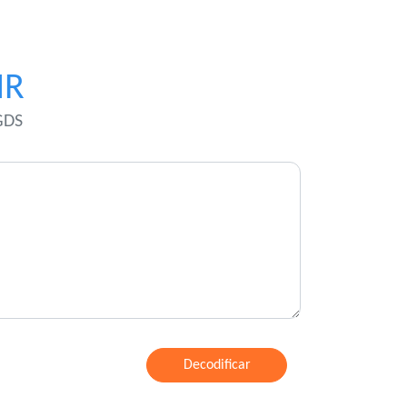
NR
GDS
Decodificar