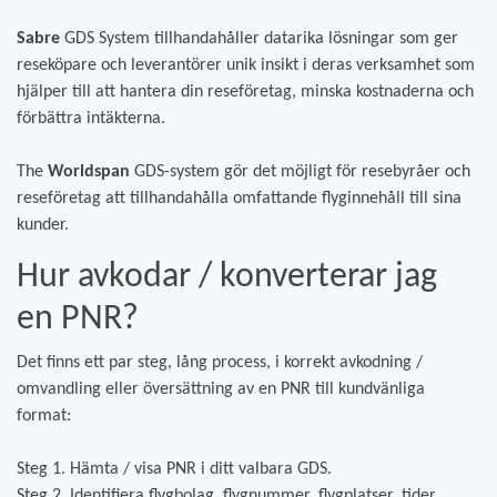
Sabre
GDS System tillhandahåller datarika lösningar som ger
reseköpare och leverantörer unik insikt i deras verksamhet som
hjälper till att hantera din reseföretag, minska kostnaderna och
förbättra intäkterna.
The
Worldspan
GDS-system gör det möjligt för resebyråer och
reseföretag att tillhandahålla omfattande flyginnehåll till sina
kunder.
Hur avkodar / konverterar jag
en PNR?
Det finns ett par steg, lång process, i korrekt avkodning /
omvandling eller översättning av en PNR till kundvänliga
format:
Steg 1. Hämta / visa PNR i ditt valbara GDS.
Steg 2. Identifiera flygbolag, flygnummer, flygplatser, tider,